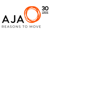
INICIO
»
MANIPULADOS EN VALDEMORO
MANIPULADOS EN VALDEMORO
Manipulados y
retractilados para
empresas