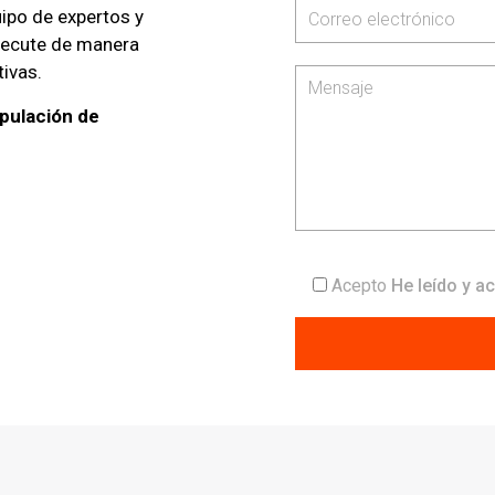
uipo de expertos y
jecute de manera
tivas.
ipulación de
Acepto
He leído y a