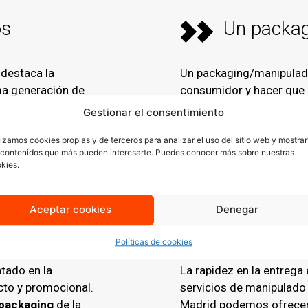
os
Un packag
 destaca la
Un packaging/manipulado 
ima generación de
consumidor y hacer que 
camente viable.
empaquetado profesio
Gestionar el consentimiento
scompone en poco
imagen de marca y fortal
lizamos cookies propias y de terceros para analizar el uso del sitio web y mostrar
 generar residuos
empresas ubicadas en Va
 contenidos que más pueden interesarte. Puedes conocer más sobre nuestras
packaging, identificar a 
kies.
claras para medir el éxito
Aceptar cookies
Denegar
o
Rapidez e
Políticas de cookies
tado en la
La rapidez en la entrega
cto y promocional.
servicios de manipulado 
 packaging
de la
Madrid podemos ofrece