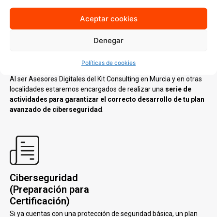
Ciberseguridad
(Avanzado)
Aceptar cookies
Podrás solicitar este Servicio de Asesoramiento si ya cuentas
Denegar
con una protección de seguridad básica y un plan de
ciberseguridad, pero quieres conocer sistemas de protección
mas avanzados.
Políticas de cookies
Al ser Asesores Digitales del Kit Consulting en Murcia y en otras
localidades estaremos encargados de realizar una
serie de
actividades para garantizar el correcto desarrollo de tu plan
avanzado de ciberseguridad
.
Ciberseguridad
(Preparación para
Certificación)
Si ya cuentas con una protección de seguridad básica, un plan