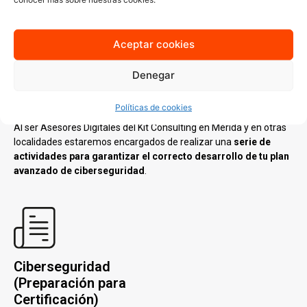
Ciberseguridad
(Avanzado)
Aceptar cookies
Podrás solicitar este Servicio de Asesoramiento si ya cuentas
con una protección de seguridad básica y un plan de
Denegar
ciberseguridad, pero quieres conocer sistemas de protección
mas avanzados.
Políticas de cookies
Al ser Asesores Digitales del Kit Consulting en Mérida y en otras
localidades estaremos encargados de realizar una
serie de
actividades para garantizar el correcto desarrollo de tu plan
avanzado de ciberseguridad
.
Ciberseguridad
(Preparación para
Certificación)