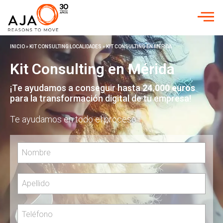
INICIO
»
KIT CONSULTING LOCALIDADES
»
KIT CONSULTING EN MÉRIDA
Kit Consulting en Mérida
¡Te ayudamos a conseguir hasta
24.000 euros
para la transformación digital de tu empresa!
Te ayudamos en todo el proceso