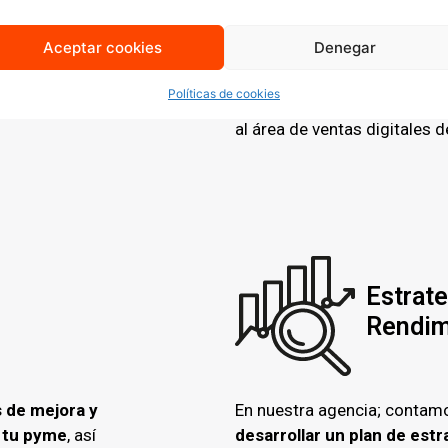
s necesidades
Con el
Kit Consulting
te ayu
 Conocerás la
inversión necesaria y las t
Aceptar cookies
Denegar
ión.
incluyendo el aprovechamie
inteligencia artificial, para 
Políticas de cookies
ventas en línea, y realizaci
al área de ventas digitales d
Estrate
Rendim
s de mejora y
En nuestra agencia; contamo
e tu pyme
, así
desarrollar un plan de estr