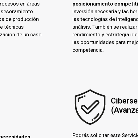
procesos en áreas
posicionamiento competit
e asesoramiento
inversión necesaria y las h
sos de producción
las tecnologías de inteligenc
de técnicas
análisis. También se realiza
alización de un caso
rendimiento y estrategia id
las oportunidades para mejor
competencia.
Ciberse
(Avanz
Podrás solicitar este Servic
 necesidades