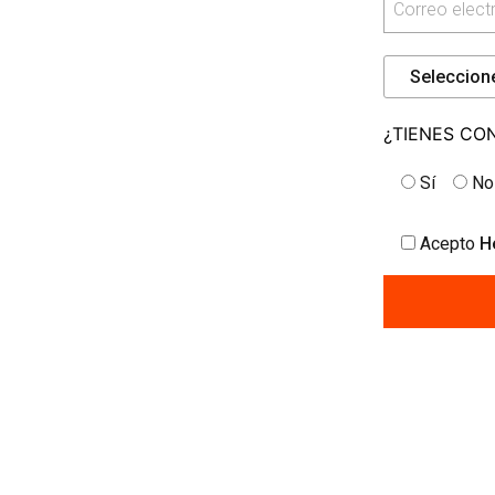
¿TIENES CO
Sí
No
Acepto
He