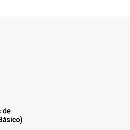
s de
Básico)