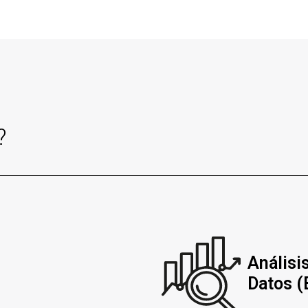
?
Análisi
Datos (