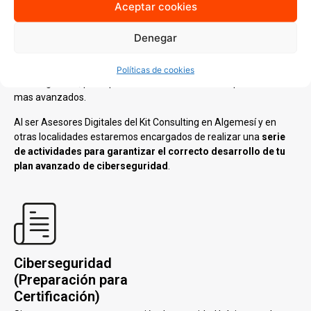
Aceptar cookies
Ciberseguridad
(Avanzado)
Denegar
Podrás solicitar este Servicio de Asesoramiento si ya cuentas
con una protección de seguridad básica y un plan de
Políticas de cookies
ciberseguridad, pero quieres conocer sistemas de protección
mas avanzados.
Al ser Asesores Digitales del Kit Consulting en Algemesí y en
otras localidades estaremos encargados de realizar una
serie
de actividades para garantizar el correcto desarrollo de tu
plan avanzado de ciberseguridad
.
Ciberseguridad
(Preparación para
Certificación)