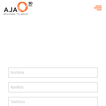
INICIO
»
KIT CONSULTING LOCALIDADES
»
KIT CONSULTING EN ALGEMESÍ
Kit Consulting en Algemesí
¡Te ayudamos a conseguir hasta
24.000 euros
para la transformación digital de tu empresa!
Te ayudamos en todo el proceso