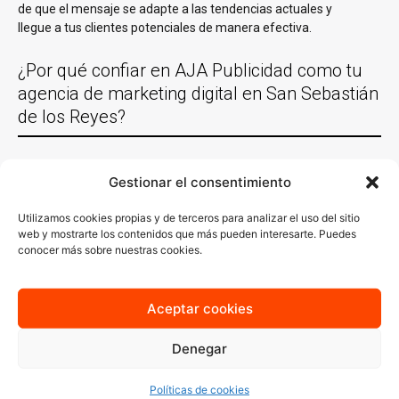
de que el mensaje se adapte a las tendencias actuales y
llegue a tus clientes potenciales de manera efectiva.
¿Por qué confiar en AJA Publicidad como tu
agencia de marketing digital en San Sebastián
de los Reyes?
Experiencia comprobada
Gestionar el consentimiento
Con más de 30 años de experiencia trabajando con empresas de
Utilizamos cookies propias y de terceros para analizar el uso del sitio
San Sebastián de los Reyes y en casi todas las localidades
web y mostrarte los contenidos que más pueden interesarte. Puedes
España y un equipo de especialistas en distintas áreas del
conocer más sobre nuestras cookies.
marketing digital
, conocemos lo que funciona y sabemos cómo
aplicarlo en cada sector. Nuestro conocimiento del mercado local
es clave para generar estrategias que no solo lleguen a tu
Aceptar cookies
audiencia ideal, sino que también resuenen con ella.
Estrategias personalizadas
Denegar
En AJA Publicidad, no creemos en las soluciones de talla única.
Políticas de cookies
Cada estrategia que diseñamos se basa en un
análisis