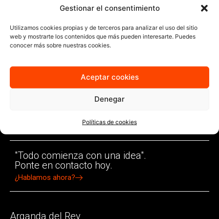
Marketing Multicanal
Gestionar el consentimiento
RSC
Utilizamos cookies propias y de terceros para analizar el uso del sitio
SEM
web y mostrarte los contenidos que más pueden interesarte. Puedes
SEO
conocer más sobre nuestras cookies.
Social Media Marketing
Uncategorized
Aceptar cookies
Denegar
Políticas de cookies
"Todo comienza con una idea".
Ponte en contacto hoy.
¿Hablamos ahora?
Arganda del Rey