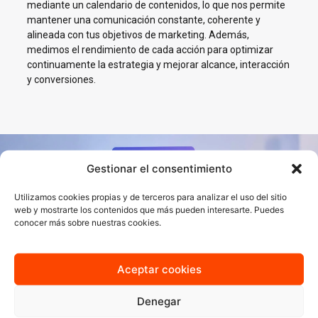
mediante un calendario de contenidos, lo que nos permite
mantener una comunicación constante, coherente y
alineada con tus objetivos de marketing. Además,
medimos el rendimiento de cada acción para optimizar
continuamente la estrategia y mejorar alcance, interacción
y conversiones.
Gestionar el consentimiento
Impulsamos tu negocio en
Redes Sociales en Vitoria
Utilizamos cookies propias y de terceros para analizar el uso del sitio
web y mostrarte los contenidos que más pueden interesarte. Puedes
conocer más sobre nuestras cookies.
En AJA Publicidad te ayudamos a crecer en Social Media con
estrategias reales, cercanas y orientadas a resultados.
Aceptar cookies
Quiero más información
Denegar