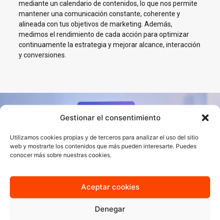
mediante un calendario de contenidos, lo que nos permite
mantener una comunicación constante, coherente y
alineada con tus objetivos de marketing. Además,
medimos el rendimiento de cada acción para optimizar
continuamente la estrategia y mejorar alcance, interacción
y conversiones.
Gestionar el consentimiento
Impulsamos tu negocio en
Redes Sociales en Villena
Utilizamos cookies propias y de terceros para analizar el uso del sitio
web y mostrarte los contenidos que más pueden interesarte. Puedes
conocer más sobre nuestras cookies.
En AJA Publicidad te ayudamos a crecer en Social Media con
estrategias reales, cercanas y orientadas a resultados.
Aceptar cookies
Quiero más información
Denegar