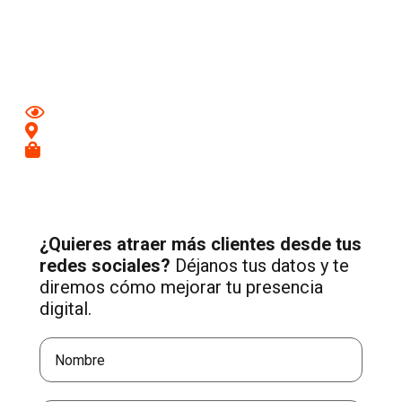
Aumenta tu visibilidad y atrae nuevos clientes en
Valencia
con una estrategia profesional de Social Media adaptada a
tu negocio.
Mejora tu imagen en redes
Conecta con clientes de tu zona
Recibe más consultas cualificadas
¿Quieres atraer más clientes desde tus
redes sociales?
Déjanos tus datos y te
diremos cómo mejorar tu presencia
digital.