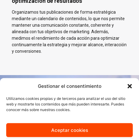
optimización de resultados
Organizamos tus publicaciones de forma estratégica
mediante un calendario de contenidos, lo que nos permite
mantener una comunicación constante, coherente y
alineada con tus objetivos de marketing. Además,
medimos el rendimiento de cada acción para optimizar
continuamente la estrategia y mejorar alcance, interacción
y conversiones.
Gestionar el consentimiento
Impulsamos tu negocio en
Utilizamos cookies propias y de terceros para analizar el uso del sitio
Redes Sociales en Valencia
web y mostrarte los contenidos que más pueden interesarte. Puedes
conocer más sobre nuestras cookies.
En AJA Publicidad te ayudamos a crecer en Social Media con
estrategias reales, cercanas y orientadas a resultados.
Aceptar cookies