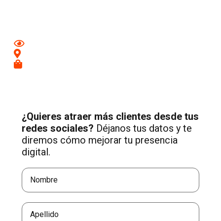
con una estrategia profesional de Social Media adaptada a
tu negocio.
Mejora tu imagen en redes
Conecta con clientes de tu zona
Recibe más consultas cualificadas
¿Quieres atraer más clientes desde tus
redes sociales?
Déjanos tus datos y te
diremos cómo mejorar tu presencia
digital.