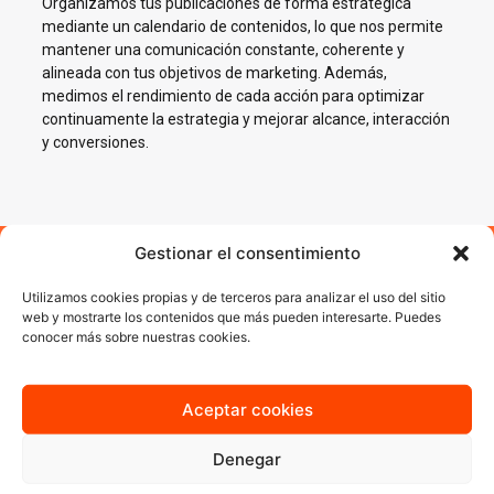
Organizamos tus publicaciones de forma estratégica
mediante un calendario de contenidos, lo que nos permite
mantener una comunicación constante, coherente y
alineada con tus objetivos de marketing. Además,
medimos el rendimiento de cada acción para optimizar
continuamente la estrategia y mejorar alcance, interacción
y conversiones.
Gestionar el consentimiento
Impulsamos tu negocio en
Utilizamos cookies propias y de terceros para analizar el uso del sitio
web y mostrarte los contenidos que más pueden interesarte. Puedes
Redes Sociales en Totana
conocer más sobre nuestras cookies.
En AJA Publicidad te ayudamos a crecer en Social Media con
estrategias reales, cercanas y orientadas a resultados.
Aceptar cookies
Denegar
Quiero más información