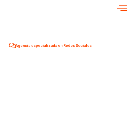
Agencia especializada en Redes Sociales
Agencia Redes
Sociales en
Torrevieja
Aumenta tu visibilidad y atrae nuevos clientes en
Torrevieja
con una estrategia profesional de Social