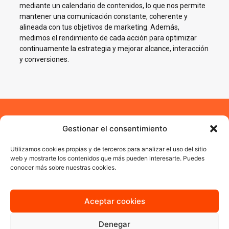
mediante un calendario de contenidos, lo que nos permite
mantener una comunicación constante, coherente y
alineada con tus objetivos de marketing. Además,
medimos el rendimiento de cada acción para optimizar
continuamente la estrategia y mejorar alcance, interacción
y conversiones.
Impulsamos tu negocio en
Gestionar el consentimiento
Redes Sociales en
Utilizamos cookies propias y de terceros para analizar el uso del sitio
web y mostrarte los contenidos que más pueden interesarte. Puedes
Torrevieja
conocer más sobre nuestras cookies.
En AJA Publicidad te ayudamos a crecer en Social Media con
estrategias reales, cercanas y orientadas a resultados.
Aceptar cookies
Denegar
Quiero más información