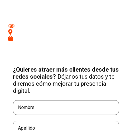
Tomares
con una estrategia profesional de Social Media
adaptada a tu negocio.
Mejora tu imagen en redes
Conecta con clientes de tu zona
Recibe más consultas cualificadas
¿Quieres atraer más clientes desde tus
redes sociales?
Déjanos tus datos y te
diremos cómo mejorar tu presencia
digital.