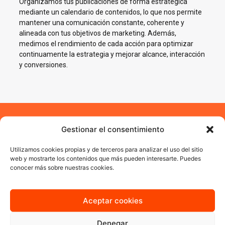
Organizamos tus publicaciones de forma estratégica
mediante un calendario de contenidos, lo que nos permite
mantener una comunicación constante, coherente y
alineada con tus objetivos de marketing. Además,
medimos el rendimiento de cada acción para optimizar
continuamente la estrategia y mejorar alcance, interacción
y conversiones.
Gestionar el consentimiento
Impulsamos tu negocio en
Redes Sociales en Tomares
Utilizamos cookies propias y de terceros para analizar el uso del sitio
web y mostrarte los contenidos que más pueden interesarte. Puedes
conocer más sobre nuestras cookies.
En AJA Publicidad te ayudamos a crecer en Social Media con
estrategias reales, cercanas y orientadas a resultados.
Aceptar cookies
Quiero más información
Denegar