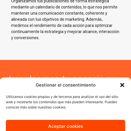
Organizamos tus publicaciones de forma estratégica
mediante un calendario de contenidos, lo que nos permite
mantener una comunicación constante, coherente y
alineada con tus objetivos de marketing. Además,
medimos el rendimiento de cada acción para optimizar
continuamente la estrategia y mejorar alcance, interacción
y conversiones.
Impulsamos tu negocio en
Gestionar el consentimiento
Redes Sociales en Santa
Lucía de Tirajana
Utilizamos cookies propias y de terceros para analizar el uso del sitio
web y mostrarte los contenidos que más pueden interesarte. Puedes
conocer más sobre nuestras cookies.
En AJA Publicidad te ayudamos a crecer en Social Media con
estrategias reales, cercanas y orientadas a resultados.
Aceptar cookies