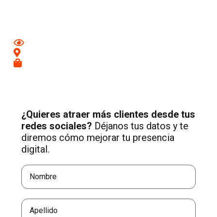
Lucía de Tirajana
con una estrategia profesional de
Social Media adaptada a tu negocio.
Mejora tu imagen en redes
Conecta con clientes de tu zona
Recibe más consultas cualificadas
¿Quieres atraer más clientes desde tus
redes sociales?
Déjanos tus datos y te
diremos cómo mejorar tu presencia
digital.