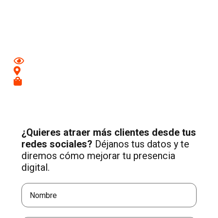
Aumenta tu visibilidad y atrae nuevos clientes en
Santa
Eulalia del Río
con una estrategia profesional de Social
Media adaptada a tu negocio.
Mejora tu imagen en redes
Conecta con clientes de tu zona
Recibe más consultas cualificadas
¿Quieres atraer más clientes desde tus
redes sociales?
Déjanos tus datos y te
diremos cómo mejorar tu presencia
digital.