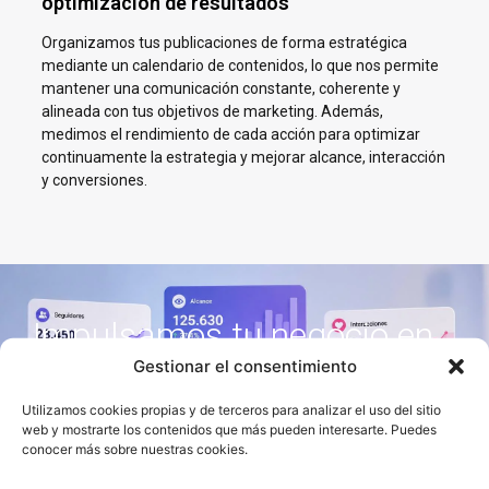
optimización de resultados
Organizamos tus publicaciones de forma estratégica
mediante un calendario de contenidos, lo que nos permite
mantener una comunicación constante, coherente y
alineada con tus objetivos de marketing. Además,
medimos el rendimiento de cada acción para optimizar
continuamente la estrategia y mejorar alcance, interacción
y conversiones.
Impulsamos tu negocio en
Redes Sociales en Santa
Gestionar el consentimiento
Eulalia del Río
Utilizamos cookies propias y de terceros para analizar el uso del sitio
web y mostrarte los contenidos que más pueden interesarte. Puedes
En AJA Publicidad te ayudamos a crecer en Social Media con
conocer más sobre nuestras cookies.
estrategias reales, cercanas y orientadas a resultados.