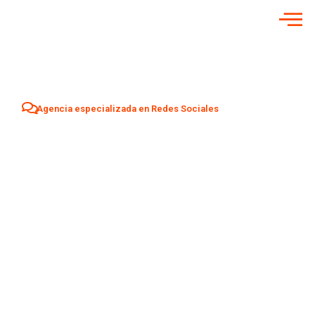
Agencia especializada en Redes Sociales
Agencia Redes
Sociales en
Riveira
Aumenta tu visibilidad y atrae nuevos clientes en
Riveira
con una estrategia profesional de Social Media adaptada a
tu negocio.