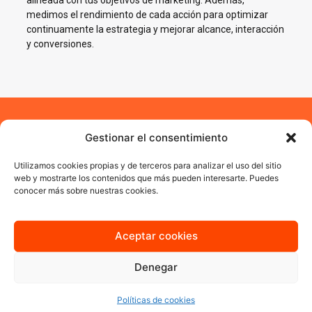
alineada con tus objetivos de marketing. Además,
medimos el rendimiento de cada acción para optimizar
continuamente la estrategia y mejorar alcance, interacción
y conversiones.
Impulsamos tu negocio en
Gestionar el consentimiento
Redes Sociales en Riveira
Utilizamos cookies propias y de terceros para analizar el uso del sitio
web y mostrarte los contenidos que más pueden interesarte. Puedes
conocer más sobre nuestras cookies.
En AJA Publicidad te ayudamos a crecer en Social Media con
estrategias reales, cercanas y orientadas a resultados.
Aceptar cookies
Quiero más información
Denegar
Políticas de cookies