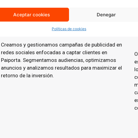
Aceptar cookies
Denegar
Publicidad en Redes Sociales
(Social Ads)
Políticas de cookies
Creamos y gestionamos campañas de publicidad en
redes sociales enfocadas a captar clientes en
O
Paiporta. Segmentamos audiencias, optimizamos
e
anuncios y analizamos resultados para maximizar el
l
retorno de la inversión.
c
m
c
e
c