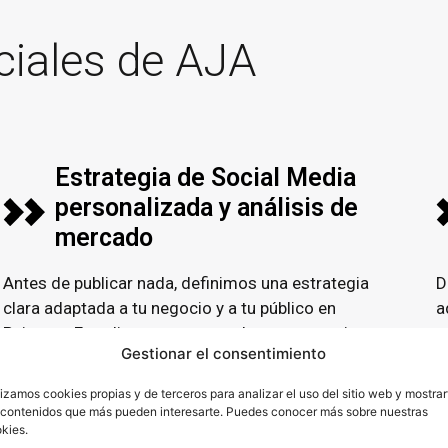
ciales de AJA
Estrategia de Social Media
personalizada y análisis de
mercado
Antes de publicar nada, definimos una estrategia
D
clara adaptada a tu negocio y a tu público en
a
Paiporta.
Estudiamos tu sector, la competencia, tu
g
Gestionar el consentimiento
posicionamiento actual y a tu cliente ideal para
p
construir un plan orientado a resultados reales y
i
lizamos cookies propias y de terceros para analizar el uso del sitio web y mostrar
adaptado a lo que realmente funciona en tu
 contenidos que más pueden interesarte. Puedes conocer más sobre nuestras
kies.
mercado.