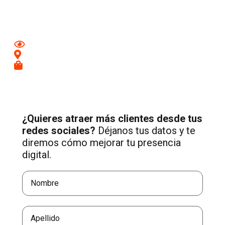
Muchamiel
con una estrategia profesional de Social
Media adaptada a tu negocio.
Mejora tu imagen en redes
Conecta con clientes de tu zona
Recibe más consultas cualificadas
¿Quieres atraer más clientes desde tus
redes sociales?
Déjanos tus datos y te
diremos cómo mejorar tu presencia
digital.