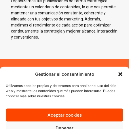
Organizamos tus publicaciones de forma estratégica
mediante un calendario de contenidos, lo que nos permite
mantener una comunicación constante, coherente y
alineada con tus objetivos de marketing. Además,
medimos el rendimiento de cada acción para optimizar
continuamente la estrategia y mejorar alcance, interacción
y conversiones.
Gestionar el consentimiento
Impulsamos tu negocio en
Redes Sociales en
Utilizamos cookies propias y de terceros para analizar el uso del sitio
web y mostrarte los contenidos que más pueden interesarte. Puedes
Muchamiel
conocer más sobre nuestras cookies.
En AJA Publicidad te ayudamos a crecer en Social Media con
estrategias reales, cercanas y orientadas a resultados.
Aceptar cookies
Denegar