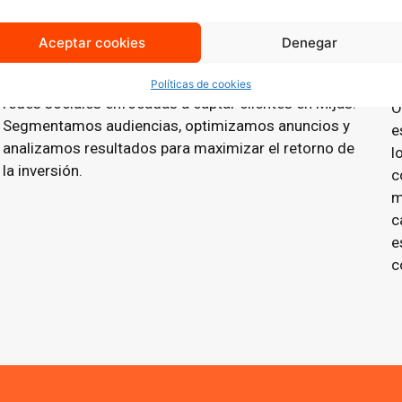
Publicidad en Redes Sociales
(Social Ads)
Aceptar cookies
Denegar
Creamos y gestionamos campañas de publicidad en
Políticas de cookies
redes sociales enfocadas a captar clientes en
Mijas.
O
Segmentamos audiencias, optimizamos anuncios y
e
analizamos resultados para maximizar el retorno de
l
la inversión.
c
m
c
e
c