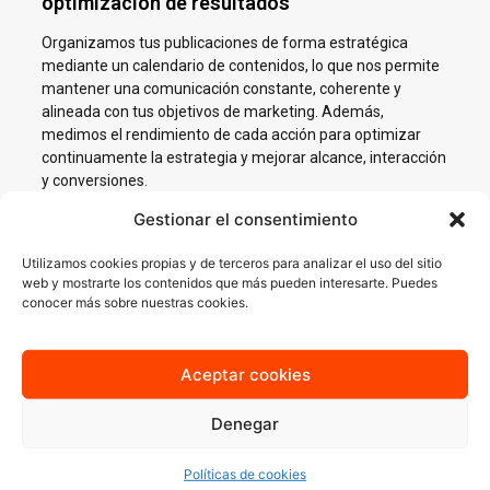
optimización de resultados
Organizamos tus publicaciones de forma estratégica
mediante un calendario de contenidos, lo que nos permite
mantener una comunicación constante, coherente y
alineada con tus objetivos de marketing. Además,
medimos el rendimiento de cada acción para optimizar
continuamente la estrategia y mejorar alcance, interacción
y conversiones.
Gestionar el consentimiento
Utilizamos cookies propias y de terceros para analizar el uso del sitio
web y mostrarte los contenidos que más pueden interesarte. Puedes
conocer más sobre nuestras cookies.
Impulsamos tu negocio en
Redes Sociales en Mataró
Aceptar cookies
En AJA Publicidad te ayudamos a crecer en Social Media con
Denegar
estrategias reales, cercanas y orientadas a resultados.
Políticas de cookies