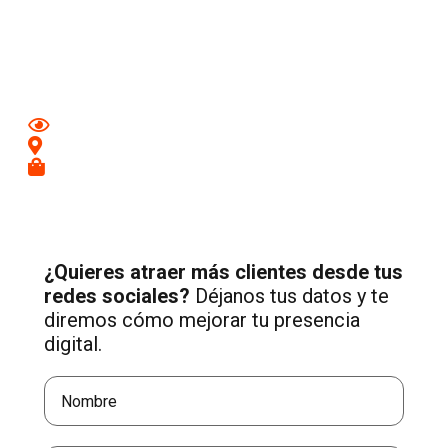
Aumenta tu visibilidad y atrae nuevos clientes en
Mataró
con una estrategia profesional de Social Media adaptada a
tu negocio.
Mejora tu imagen en redes
Conecta con clientes de tu zona
Recibe más consultas cualificadas
¿Quieres atraer más clientes desde tus
redes sociales?
Déjanos tus datos y te
diremos cómo mejorar tu presencia
digital.