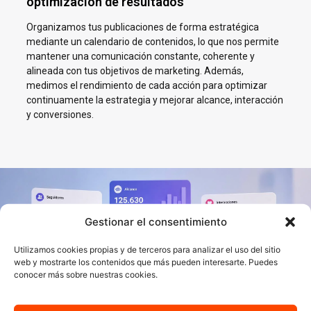
optimización de resultados
Organizamos tus publicaciones de forma estratégica
mediante un calendario de contenidos, lo que nos permite
mantener una comunicación constante, coherente y
alineada con tus objetivos de marketing. Además,
medimos el rendimiento de cada acción para optimizar
continuamente la estrategia y mejorar alcance, interacción
y conversiones.
Impulsamos tu negocio en
Gestionar el consentimiento
Redes Sociales en Marbella
Utilizamos cookies propias y de terceros para analizar el uso del sitio
En AJA Publicidad te ayudamos a crecer en Social Media con
web y mostrarte los contenidos que más pueden interesarte. Puedes
conocer más sobre nuestras cookies.
estrategias reales, cercanas y orientadas a resultados.