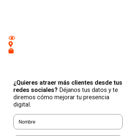
Aumenta tu visibilidad y atrae nuevos clientes en
Marbella
con una estrategia profesional de Social Media adaptada a
tu negocio.
Mejora tu imagen en redes
Conecta con clientes de tu zona
Recibe más consultas cualificadas
¿Quieres atraer más clientes desde tus
redes sociales?
Déjanos tus datos y te
diremos cómo mejorar tu presencia
digital.