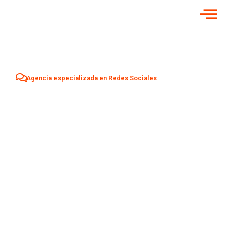
Agencia especializada en Redes Sociales
Agencia Redes
Sociales en
Lluchmayor
Aumenta tu visibilidad y atrae nuevos clientes en
Lluchmayor
con una estrategia profesional de Social