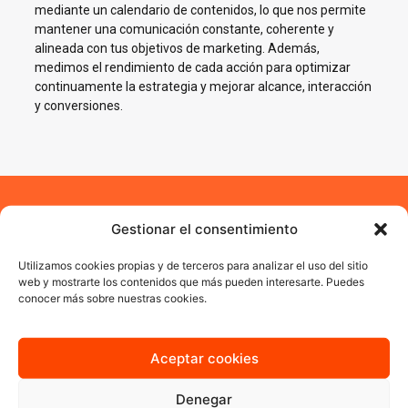
mediante un calendario de contenidos, lo que nos permite
mantener una comunicación constante, coherente y
alineada con tus objetivos de marketing. Además,
medimos el rendimiento de cada acción para optimizar
continuamente la estrategia y mejorar alcance, interacción
y conversiones.
Impulsamos tu negocio en
Gestionar el consentimiento
Redes Sociales en
Utilizamos cookies propias y de terceros para analizar el uso del sitio
web y mostrarte los contenidos que más pueden interesarte. Puedes
Lluchmayor
conocer más sobre nuestras cookies.
En AJA Publicidad te ayudamos a crecer en Social Media con
estrategias reales, cercanas y orientadas a resultados.
Aceptar cookies
Denegar
Quiero más información