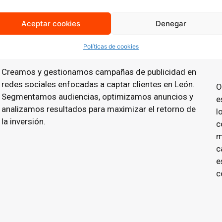
Aceptar cookies
Denegar
Publicidad en Redes Sociales
(Social Ads)
Políticas de cookies
Creamos y gestionamos campañas de publicidad en
redes sociales enfocadas a captar clientes en
León.
O
Segmentamos audiencias, optimizamos anuncios y
e
analizamos resultados para maximizar el retorno de
l
la inversión.
c
m
c
e
c