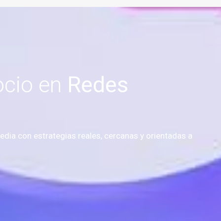
ocio en
Redes
dia con estrategias reales, cercanas y orientadas a