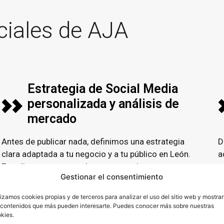
ciales de AJA
Estrategia de Social Media
personalizada y análisis de
mercado
Antes de publicar nada, definimos una estrategia
D
clara adaptada a tu negocio y a tu público en
León.
a
Estudiamos tu sector, la competencia, tu
g
Gestionar el consentimiento
posicionamiento actual y a tu cliente ideal para
p
construir un plan orientado a resultados reales y
i
lizamos cookies propias y de terceros para analizar el uso del sitio web y mostrar
adaptado a lo que realmente funciona en tu
 contenidos que más pueden interesarte. Puedes conocer más sobre nuestras
kies.
mercado.