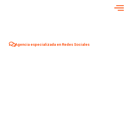
Agencia especializada en Redes Sociales
Agencia Redes
Sociales en
Las
Rozas de Madrid
Aumenta tu visibilidad y atrae nuevos clientes en
Las
Rozas de Madrid
con una estrategia profesional de Social