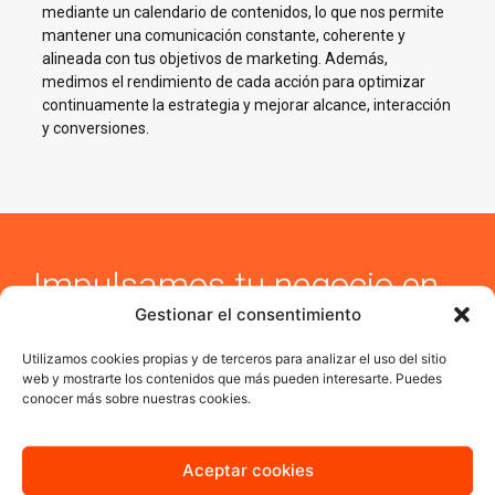
mediante un calendario de contenidos, lo que nos permite
mantener una comunicación constante, coherente y
alineada con tus objetivos de marketing. Además,
medimos el rendimiento de cada acción para optimizar
continuamente la estrategia y mejorar alcance, interacción
y conversiones.
Impulsamos tu negocio en
Redes Sociales en Las
Gestionar el consentimiento
Rozas de Madrid
Utilizamos cookies propias y de terceros para analizar el uso del sitio
web y mostrarte los contenidos que más pueden interesarte. Puedes
En AJA Publicidad te ayudamos a crecer en Social Media con
conocer más sobre nuestras cookies.
estrategias reales, cercanas y orientadas a resultados.
Aceptar cookies
Quiero más información