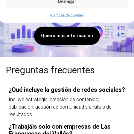
Denegar
En AJA Publicidad te ayudamos a crecer en Social Media con
Políticas de cookies
estrategias reales, cercanas y orientadas a resultados.
Quiero más información
Preguntas frecuentes
¿Qué incluye la gestión de redes sociales?
Incluye estrategia, creación de contenido,
publicación, gestión de comunidad y análisis de
resultados.
¿Trabajáis solo con empresas de Las
Franquesas del Vallés?