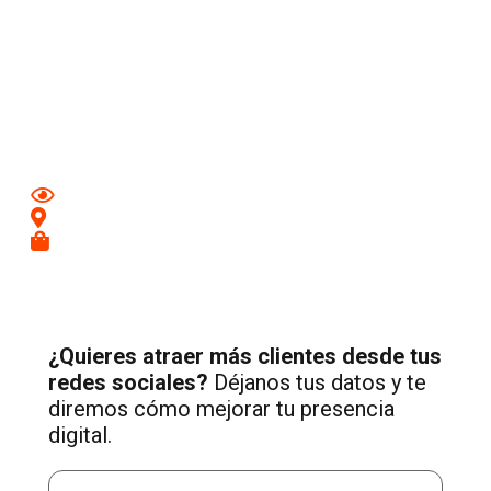
Aumenta tu visibilidad y atrae nuevos clientes en
Las
Franquesas del Vallés
con una estrategia profesional de
Social Media adaptada a tu negocio.
Mejora tu imagen en redes
Conecta con clientes de tu zona
Recibe más consultas cualificadas
¿Quieres atraer más clientes desde tus
redes sociales?
Déjanos tus datos y te
diremos cómo mejorar tu presencia
digital.