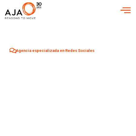
Agencia especializada en Redes Sociales
Agencia Redes
Sociales en
Ibiza
Aumenta tu visibilidad y atrae nuevos clientes en
Ibiza
con
una estrategia profesional de Social Media adaptada a tu
negocio.