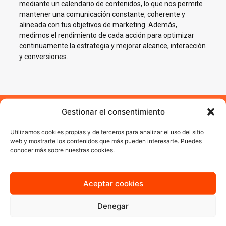
mediante un calendario de contenidos, lo que nos permite
mantener una comunicación constante, coherente y
alineada con tus objetivos de marketing. Además,
medimos el rendimiento de cada acción para optimizar
continuamente la estrategia y mejorar alcance, interacción
y conversiones.
Gestionar el consentimiento
Impulsamos tu negocio en
Utilizamos cookies propias y de terceros para analizar el uso del sitio
Redes Sociales en Hellín
web y mostrarte los contenidos que más pueden interesarte. Puedes
conocer más sobre nuestras cookies.
En AJA Publicidad te ayudamos a crecer en Social Media con
estrategias reales, cercanas y orientadas a resultados.
Aceptar cookies
Denegar
Quiero más información