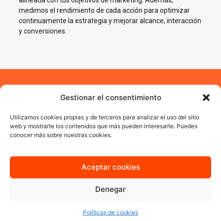
alineada con tus objetivos de marketing. Además,
medimos el rendimiento de cada acción para optimizar
continuamente la estrategia y mejorar alcance, interacción
y conversiones.
Impulsamos tu negocio en
Gestionar el consentimiento
Redes Sociales en Éibar
Utilizamos cookies propias y de terceros para analizar el uso del sitio
web y mostrarte los contenidos que más pueden interesarte. Puedes
conocer más sobre nuestras cookies.
En AJA Publicidad te ayudamos a crecer en Social Media con
estrategias reales, cercanas y orientadas a resultados.
Aceptar cookies
Quiero más información
Denegar
Políticas de cookies