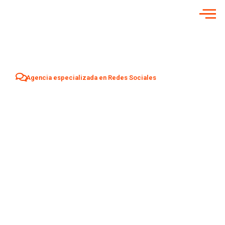
Agencia especializada en Redes Sociales
Agencia Redes
Sociales en
Éibar
Aumenta tu visibilidad y atrae nuevos clientes en
Éibar
con
una estrategia profesional de Social Media adaptada a tu
negocio.