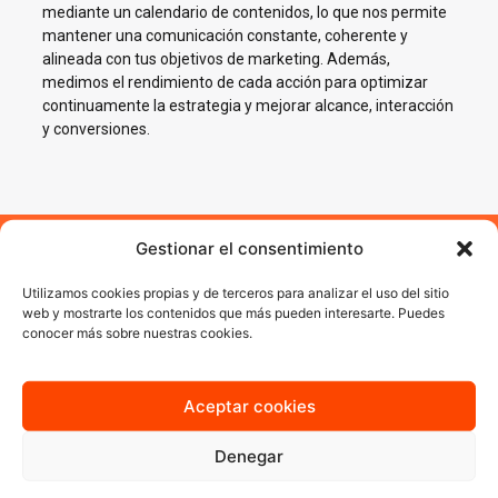
mediante un calendario de contenidos, lo que nos permite
mantener una comunicación constante, coherente y
alineada con tus objetivos de marketing. Además,
medimos el rendimiento de cada acción para optimizar
continuamente la estrategia y mejorar alcance, interacción
y conversiones.
Gestionar el consentimiento
Impulsamos tu negocio en
Utilizamos cookies propias y de terceros para analizar el uso del sitio
Redes Sociales en Cullera
web y mostrarte los contenidos que más pueden interesarte. Puedes
conocer más sobre nuestras cookies.
En AJA Publicidad te ayudamos a crecer en Social Media con
estrategias reales, cercanas y orientadas a resultados.
Aceptar cookies
Denegar
Quiero más información