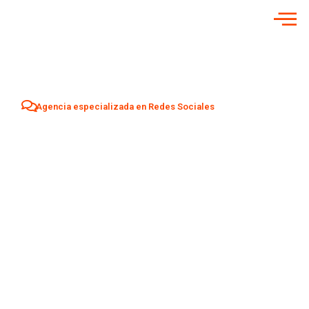
Agencia especializada en Redes Sociales
Agencia Redes
Sociales en
Cullera
Aumenta tu visibilidad y atrae nuevos clientes en
Cullera
con una estrategia profesional de Social Media adaptada a