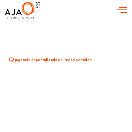
Agencia especializada en Redes Sociales
Agencia Redes
Sociales en
Coín
Aumenta tu visibilidad y atrae nuevos clientes en
Coín
con
una estrategia profesional de Social Media adaptada a tu