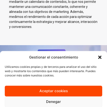
mediante un calendario de contenidos, lo que nos permite
mantener una comunicación constante, coherente y
alineada con tus objetivos de marketing. Además,
medimos el rendimiento de cada acción para optimizar
continuamente la estrategia y mejorar alcance, interacción
y conversiones.
Gestionar el consentimiento
Impulsamos tu negocio en
Redes Sociales en Coín
Utilizamos cookies propias y de terceros para analizar el uso del sitio
web y mostrarte los contenidos que más pueden interesarte. Puedes
conocer más sobre nuestras cookies.
En AJA Publicidad te ayudamos a crecer en Social Media con
estrategias reales, cercanas y orientadas a resultados.
Aceptar cookies
Quiero más información
Denegar