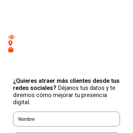
Aumenta tu visibilidad y atrae nuevos clientes en
Ciempozuelos
con una estrategia profesional de Social
Media adaptada a tu negocio.
Mejora tu imagen en redes
Conecta con clientes de tu zona
Recibe más consultas cualificadas
¿Quieres atraer más clientes desde tus
redes sociales?
Déjanos tus datos y te
diremos cómo mejorar tu presencia
digital.