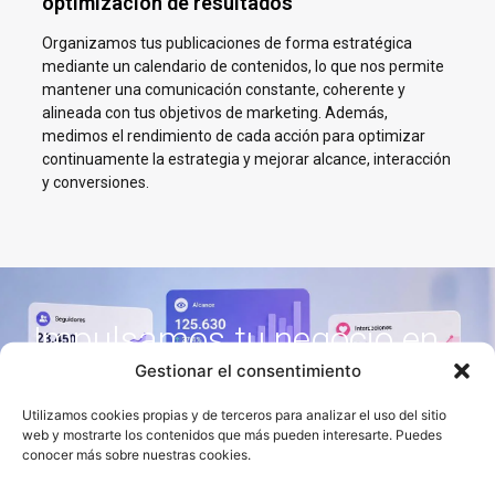
optimización de resultados
Organizamos tus publicaciones de forma estratégica
mediante un calendario de contenidos, lo que nos permite
mantener una comunicación constante, coherente y
alineada con tus objetivos de marketing. Además,
medimos el rendimiento de cada acción para optimizar
continuamente la estrategia y mejorar alcance, interacción
y conversiones.
Impulsamos tu negocio en
Redes Sociales en
Gestionar el consentimiento
Ciempozuelos
Utilizamos cookies propias y de terceros para analizar el uso del sitio
web y mostrarte los contenidos que más pueden interesarte. Puedes
En AJA Publicidad te ayudamos a crecer en Social Media con
conocer más sobre nuestras cookies.
estrategias reales, cercanas y orientadas a resultados.