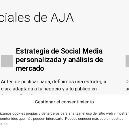
ciales de AJA
Estrategia de Social Media
personalizada y análisis de
mercado
Antes de publicar nada, definimos una estrategia
D
clara adaptada a tu negocio y a tu público en
a
Cartaya.
Estudiamos tu sector, la competencia, tu
g
Gestionar el consentimiento
posicionamiento actual y a tu cliente ideal para
p
construir un plan orientado a resultados reales y
i
lizamos cookies propias y de terceros para analizar el uso del sitio web y mostrar
adaptado a lo que realmente funciona en tu
 contenidos que más pueden interesarte. Puedes conocer más sobre nuestras
kies.
mercado.