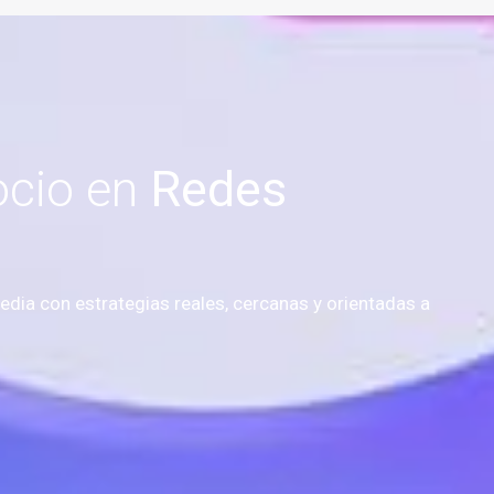
ocio en
Redes
a
dia con estrategias reales, cercanas y orientadas a