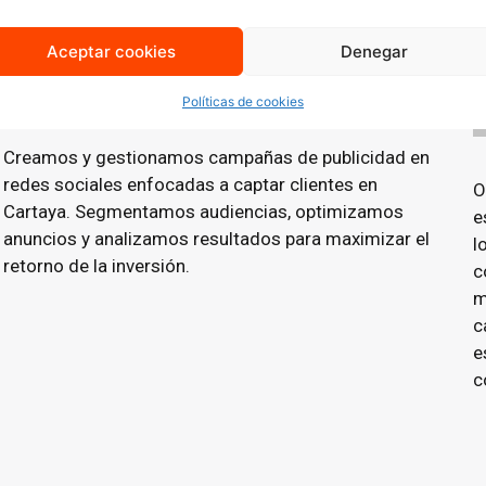
Aceptar cookies
Denegar
Publicidad en Redes Sociales
(Social Ads)
Políticas de cookies
Creamos y gestionamos campañas de publicidad en
redes sociales enfocadas a captar clientes en
O
Cartaya. Segmentamos audiencias, optimizamos
e
anuncios y analizamos resultados para maximizar el
l
retorno de la inversión.
c
m
c
e
c