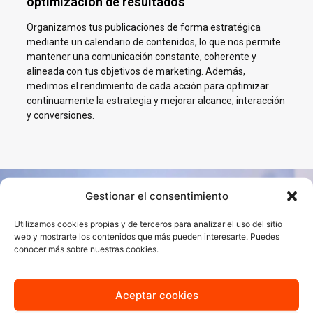
optimización de resultados
Organizamos tus publicaciones de forma estratégica
mediante un calendario de contenidos, lo que nos permite
mantener una comunicación constante, coherente y
alineada con tus objetivos de marketing. Además,
medimos el rendimiento de cada acción para optimizar
continuamente la estrategia y mejorar alcance, interacción
y conversiones.
Gestionar el consentimiento
Impulsamos tu negocio en
Utilizamos cookies propias y de terceros para analizar el uso del sitio
Redes Sociales en Burgos
web y mostrarte los contenidos que más pueden interesarte. Puedes
conocer más sobre nuestras cookies.
En AJA Publicidad te ayudamos a crecer en Social Media con
estrategias reales, cercanas y orientadas a resultados.
Aceptar cookies