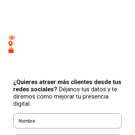
Aumenta tu visibilidad y atrae nuevos clientes en
Burgos
con una estrategia profesional de Social Media adaptada a
tu negocio.
Mejora tu imagen en redes
Conecta con clientes de tu zona
Recibe más consultas cualificadas
¿Quieres atraer más clientes desde tus
redes sociales?
Déjanos tus datos y te
diremos cómo mejorar tu presencia
digital.