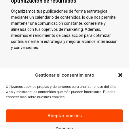
optimización de resultados
Organizamos tus publicaciones de forma estratégica
mediante un calendario de contenidos, lo que nos permite
mantener una comunicación constante, coherente y
alineada con tus objetivos de marketing. Además,
medimos el rendimiento de cada acción para optimizar
continuamente la estrategia y mejorar alcance, interacción
y conversiones.
Gestionar el consentimiento
Impulsamos tu negocio en
Utilizamos cookies propias y de terceros para analizar el uso del sitio
web y mostrarte los contenidos que más pueden interesarte. Puedes
Redes Sociales en Barbate
conocer más sobre nuestras cookies.
En AJA Publicidad te ayudamos a crecer en Social Media con
estrategias reales, cercanas y orientadas a resultados.
Aceptar cookies
Denegar