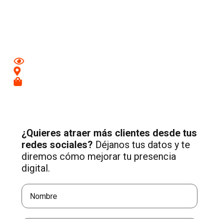
Aumenta tu visibilidad y atrae nuevos clientes en
Barbate
con una estrategia profesional de Social Media adaptada a
tu negocio.
Mejora tu imagen en redes
Conecta con clientes de tu zona
Recibe más consultas cualificadas
¿Quieres atraer más clientes desde tus
redes sociales?
Déjanos tus datos y te
diremos cómo mejorar tu presencia
digital.