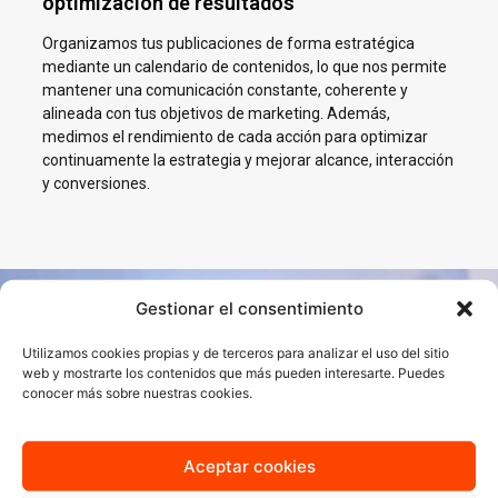
optimización de resultados
Organizamos tus publicaciones de forma estratégica
mediante un calendario de contenidos, lo que nos permite
mantener una comunicación constante, coherente y
alineada con tus objetivos de marketing. Además,
medimos el rendimiento de cada acción para optimizar
continuamente la estrategia y mejorar alcance, interacción
y conversiones.
Gestionar el consentimiento
Impulsamos tu negocio en
Utilizamos cookies propias y de terceros para analizar el uso del sitio
Redes Sociales en Badajoz
web y mostrarte los contenidos que más pueden interesarte. Puedes
conocer más sobre nuestras cookies.
En AJA Publicidad te ayudamos a crecer en Social Media con
estrategias reales, cercanas y orientadas a resultados.
Aceptar cookies