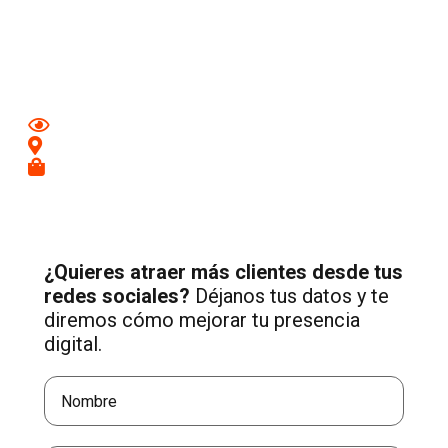
Aumenta tu visibilidad y atrae nuevos clientes en
Badajoz
con una estrategia profesional de Social Media adaptada a
tu negocio.
Mejora tu imagen en redes
Conecta con clientes de tu zona
Recibe más consultas cualificadas
¿Quieres atraer más clientes desde tus
redes sociales?
Déjanos tus datos y te
diremos cómo mejorar tu presencia
digital.