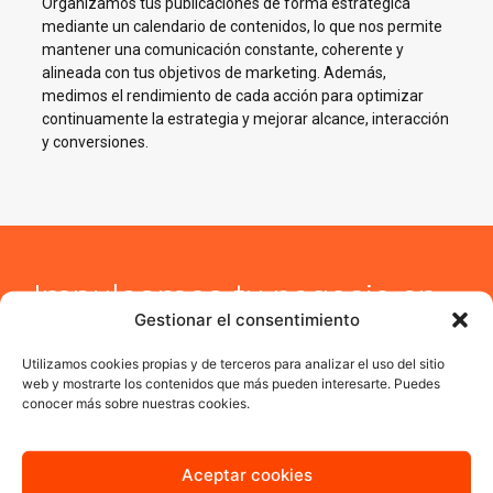
Organizamos tus publicaciones de forma estratégica
mediante un calendario de contenidos, lo que nos permite
mantener una comunicación constante, coherente y
alineada con tus objetivos de marketing. Además,
medimos el rendimiento de cada acción para optimizar
continuamente la estrategia y mejorar alcance, interacción
y conversiones.
Impulsamos tu negocio en
Gestionar el consentimiento
Redes Sociales en Aranda
de Duero
Utilizamos cookies propias y de terceros para analizar el uso del sitio
web y mostrarte los contenidos que más pueden interesarte. Puedes
conocer más sobre nuestras cookies.
En AJA Publicidad te ayudamos a crecer en Social Media con
estrategias reales, cercanas y orientadas a resultados.
Aceptar cookies