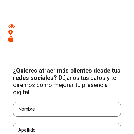
de Duero
con una estrategia profesional de Social Media
adaptada a tu negocio.
Mejora tu imagen en redes
Conecta con clientes de tu zona
Recibe más consultas cualificadas
¿Quieres atraer más clientes desde tus
redes sociales?
Déjanos tus datos y te
diremos cómo mejorar tu presencia
digital.