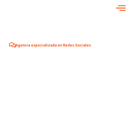
Agencia especializada en Redes Sociales
Agencia Redes
Sociales en
Almazora
Aumenta tu visibilidad y atrae nuevos clientes en
Almazora
con una estrategia profesional de Social Media