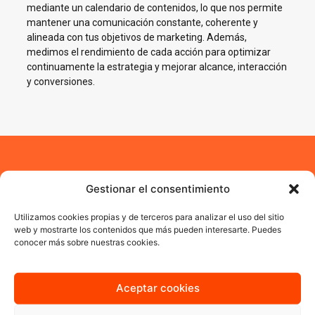
mediante un calendario de contenidos, lo que nos permite
mantener una comunicación constante, coherente y
alineada con tus objetivos de marketing. Además,
medimos el rendimiento de cada acción para optimizar
continuamente la estrategia y mejorar alcance, interacción
y conversiones.
Impulsamos tu negocio en
Gestionar el consentimiento
Redes Sociales en Almazora
Utilizamos cookies propias y de terceros para analizar el uso del sitio
web y mostrarte los contenidos que más pueden interesarte. Puedes
En AJA Publicidad te ayudamos a crecer en Social Media con
conocer más sobre nuestras cookies.
estrategias reales, cercanas y orientadas a resultados.
Aceptar cookies
Quiero más información