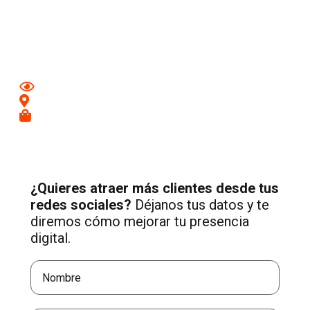
Aumenta tu visibilidad y atrae nuevos clientes en
Alhaurín
el Grande
con una estrategia profesional de Social Media
adaptada a tu negocio.
Mejora tu imagen en redes
Conecta con clientes de tu zona
Recibe más consultas cualificadas
¿Quieres atraer más clientes desde tus
redes sociales?
Déjanos tus datos y te
diremos cómo mejorar tu presencia
digital.