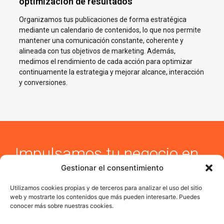
optimización de resultados
Organizamos tus publicaciones de forma estratégica
mediante un calendario de contenidos, lo que nos permite
mantener una comunicación constante, coherente y
alineada con tus objetivos de marketing. Además,
medimos el rendimiento de cada acción para optimizar
continuamente la estrategia y mejorar alcance, interacción
y conversiones.
Impulsamos tu negocio en
Redes Sociales en Alhaurín
Gestionar el consentimiento
el Grande
Utilizamos cookies propias y de terceros para analizar el uso del sitio
web y mostrarte los contenidos que más pueden interesarte. Puedes
En AJA Publicidad te ayudamos a crecer en Social Media con
conocer más sobre nuestras cookies.
estrategias reales, cercanas y orientadas a resultados.