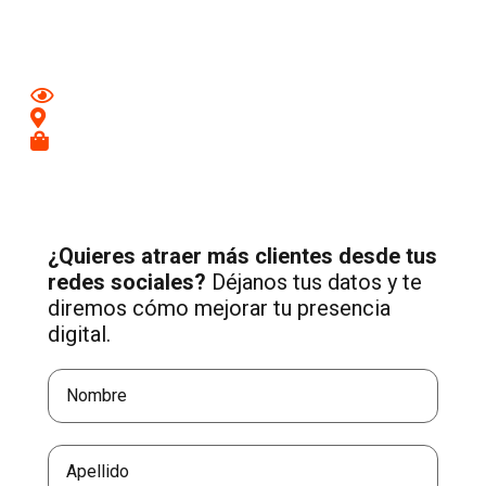
con una estrategia profesional de Social Media adaptada a
tu negocio.
Mejora tu imagen en redes
Conecta con clientes de tu zona
Recibe más consultas cualificadas
¿Quieres atraer más clientes desde tus
redes sociales?
Déjanos tus datos y te
diremos cómo mejorar tu presencia
digital.