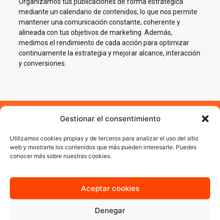
Organizamos tus publicaciones de forma estratégica
mediante un calendario de contenidos, lo que nos permite
mantener una comunicación constante, coherente y
alineada con tus objetivos de marketing. Además,
medimos el rendimiento de cada acción para optimizar
continuamente la estrategia y mejorar alcance, interacción
y conversiones.
Gestionar el consentimiento
Impulsamos tu negocio en
Utilizamos cookies propias y de terceros para analizar el uso del sitio
Redes Sociales en Alacuás
web y mostrarte los contenidos que más pueden interesarte. Puedes
conocer más sobre nuestras cookies.
En AJA Publicidad te ayudamos a crecer en Social Media con
estrategias reales, cercanas y orientadas a resultados.
Aceptar cookies
Quiero más información
Denegar