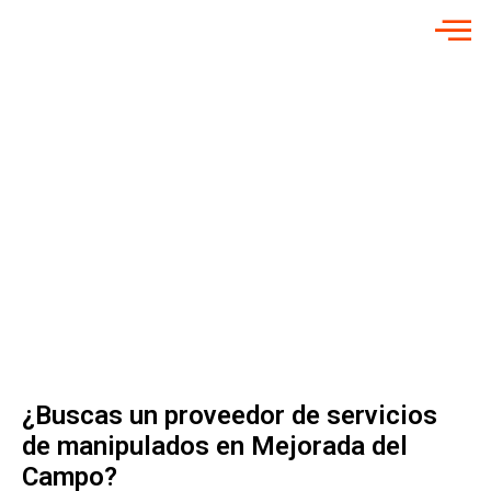
INICIO
»
MANIPULADOS EN MEJORADA DEL CAMPO
MANIPULADOS EN
MEJORADA DEL
CAMPO
Manipulados y
retractilados para
empresas
¿Buscas un proveedor de servicios
de manipulados en Mejorada del
Campo?