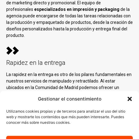
de marketing directo y promocional. El equipo de
profesionales
especializados en impresión y packaging
de la
agencia puede encargarse de todas las tareas relacionadas con
la producción y empaquetado de productos, desde la creación de
diseños personalizados hasta la producción y entrega final del
producto.
Rapidez en la entrega
La rapidez en la entrega es otro de los pilares fundamentales en
nuestros servicios de manipulado y retractilado. Al estar
ubicados en la Comunidad de Madrid podemos ofrecer un
servicio rápido y efectivo a las empresas de Mejorada del
Gestionar el consentimiento
Campo
que necesiten de nuestros servicios, ya que somos
conscientes de la importancia de cumplir con los plazos
Utilizamos cookies propias y de terceros para analizar el uso del sitio
establecidos, especialmente en un entorno empresarial donde el
web y mostrarte los contenidos que más pueden interesarte. Puedes
tiempo es crucial.
conocer más sobre nuestras cookies.