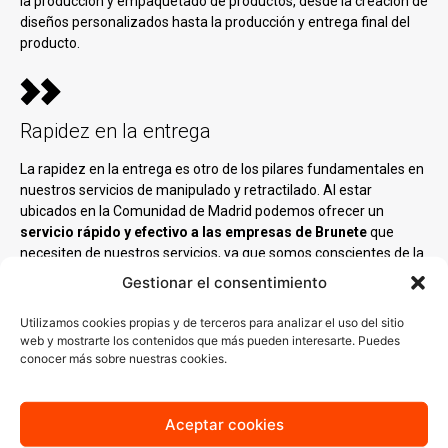
la producción y empaquetado de productos, desde la creación de
diseños personalizados hasta la producción y entrega final del
producto.
Rapidez en la entrega
La rapidez en la entrega es otro de los pilares fundamentales en
nuestros servicios de manipulado y retractilado. Al estar
ubicados en la Comunidad de Madrid podemos ofrecer un
servicio rápido y efectivo a las empresas de Brunete
que
necesiten de nuestros servicios, ya que somos conscientes de la
importancia de cumplir con los plazos establecidos,
Gestionar el consentimiento
especialmente en un entorno empresarial donde el tiempo es
crucial.
Utilizamos cookies propias y de terceros para analizar el uso del sitio
web y mostrarte los contenidos que más pueden interesarte. Puedes
conocer más sobre nuestras cookies.
¿Necesitas un proveedor de
Aceptar cookies