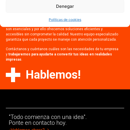
servicios de manipulados en
Denegar
Brunete?
Políticas de cookies
Estás en el lugar correcto. Sabemos que el tiempo y el presupuesto
son esenciales y por ello ofrecemos soluciones eficientes y
accesibles sin comprometer la calidad. Nuestro equipo especializado
garantiza que cada proyecto se maneje con atención personalizada.
Contáctanos y cuéntanos cuáles son las necesidades de tu empresa
y
trabajaremos para ayudarte a convertir tus ideas en realidades
impresas
.
Hablemos!
"Todo comienza con una idea".
Ponte en contacto hoy.
¿Hablamos ahora?