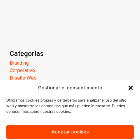
Categorías
Branding
Corporativo
Diseño Web
Email Marketing
Gestionar el consentimiento
Envío postal
ESTRATEGIA DIGITAL
Utilizamos cookies propias y de terceros para analizar el uso del sitio
web y mostrarte los contenidos que más pueden interesarte. Puedes
Google Adwords
conocer más sobre nuestras cookies.
Google Analytics
Kit Consulting
Kit Digital
Aceptar cookies
Marketing