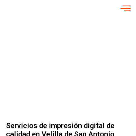
INICIO
»
IMPRESIÓN DIGITAL EN VELILLA DE SAN ANTONIO
SERVICIOS DE
IMPRESIÓN
DIGITAL PARA
EMPRESAS
Impresión Digital
en Velilla de San
Antonio
Servicios de impresión digital de
calidad en Velilla de San Antonio