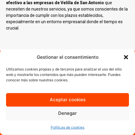
efectivo a las empresas de Velilla de San Antonio
que
necesiten de nuestros servicios, ya que somos conscientes de la
importancia de cumplir con los plazos establecidos,
especialmente en un entorno empresarial donde el tiempo es
crucial.
Gestionar el consentimiento
¿Necesitas un servicio de
impresión digital en Velilla de
Utilizamos cookies propias y de terceros para analizar el uso del sitio
web y mostrarte los contenidos que más pueden interesarte. Puedes
San Antonio?
conocer más sobre nuestras cookies.
Estás en el lugar correcto. Sabemos que el tiempo y el presupuesto
son esenciales y por ello ofrecemos soluciones eficientes y
Aceptar cookies
accesibles sin comprometer la calidad. Nuestro equipo especializado
garantiza que cada proyecto se maneje con atención personalizada.
Denegar
Contáctanos y cuéntanos cuáles son las necesidades de tu empresa
y
trabajaremos para ayudarte a convertir tus ideas en realidades
Políticas de cookies
impresas
.