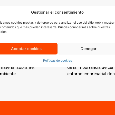
Gestionar el consentimiento
lizamos cookies propias y de terceros para analizar el uso del sitio web y mostrar
Rapidez e
 contenidos que más pueden interesarte. Puedes conocer más sobre nuestras
kies.
os reducidos. Esto
La rapidez en la entrega
ieren inmediatez.
servicios de
impresión di
Aceptar cookies
Denegar
o y a los
podemos ofrecer un
ser
de la Calzada
que necesi
Políticas de cookies
material sobrante,
de la importancia de cum
mbiente.
entorno empresarial dond