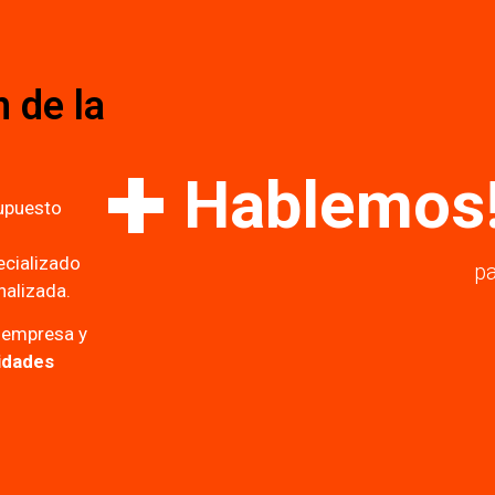
n de la
Hablemos
supuesto
ecializado
pa
nalizada.
 empresa y
lidades