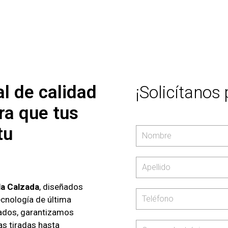
al de calidad
¡Solicítanos
ra que tus
tu
la Calzada
, diseñados
ecnología de última
tados, garantizamos
as tiradas hasta