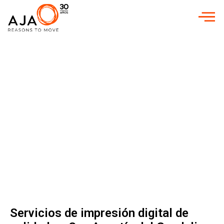
INICIO
»
IMPRESIÓN DIGITAL EN SAN AGUSTÍN DEL GUADALIX
SERVICIOS DE
IMPRESIÓN
DIGITAL PARA
EMPRESAS
Impresión Digital
en San Agustín del
Guadalix
Servicios de impresión digital de