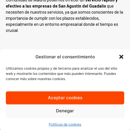
Comunidad de Madrid podemos ofrecer un
servicio rápido y
efectivo a las empresas de San Agustín del Guadalix
que
necesiten de nuestros servicios, ya que somos conscientes de la
importancia de cumplir con los plazos establecidos,
especialmente en un entorno empresarial donde el tiempo es
crucial.
Gestionar el consentimiento
¿Necesitas un servicio de
Utilizamos cookies propias y de terceros para analizar el uso del sitio
impresión digital en San
web y mostrarte los contenidos que más pueden interesarte. Puedes
Agustín del Guadalix?
conocer más sobre nuestras cookies.
Estás en el lugar correcto. Sabemos que el tiempo y el presupuesto
Aceptar cookies
son esenciales y por ello ofrecemos soluciones eficientes y
accesibles sin comprometer la calidad. Nuestro equipo especializado
garantiza que cada proyecto se maneje con atención personalizada.
Denegar
Contáctanos y cuéntanos cuáles son las necesidades de tu empresa
y
trabajaremos para ayudarte a convertir tus ideas en realidades
Políticas de cookies
impresas
.