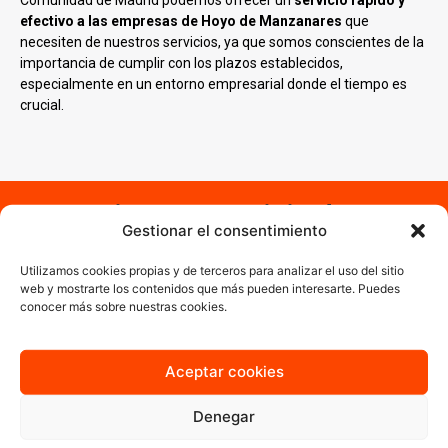
Comunidad de Madrid podemos ofrecer un
servicio rápido y
efectivo a las empresas de Hoyo de Manzanares
que
necesiten de nuestros servicios, ya que somos conscientes de la
importancia de cumplir con los plazos establecidos,
especialmente en un entorno empresarial donde el tiempo es
crucial.
¿Necesitas un servicio de
Gestionar el consentimiento
impresión digital en Hoyo de
Manzanares?
Utilizamos cookies propias y de terceros para analizar el uso del sitio
web y mostrarte los contenidos que más pueden interesarte. Puedes
conocer más sobre nuestras cookies.
Estás en el lugar correcto. Sabemos que el tiempo y el presupuesto
son esenciales y por ello ofrecemos soluciones eficientes y
accesibles sin comprometer la calidad. Nuestro equipo especializado
Aceptar cookies
garantiza que cada proyecto se maneje con atención personalizada.
Contáctanos y cuéntanos cuáles son las necesidades de tu empresa
Denegar
y
trabajaremos para ayudarte a convertir tus ideas en realidades
impresas
.