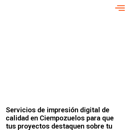
INICIO
»
IMPRESIÓN DIGITAL EN CIEMPOZUELOS
SERVICIOS DE
IMPRESIÓN
DIGITAL PARA
EMPRESAS
Impresión Digital
en Ciempozuelos
Servicios de impresión digital de
calidad en Ciempozuelos para que
tus proyectos destaquen sobre tu