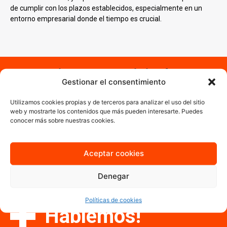
de cumplir con los plazos establecidos, especialmente en un
entorno empresarial donde el tiempo es crucial.
¿Necesitas un servicio de
Gestionar el consentimiento
impresión digital en
Ciempozuelos?
Utilizamos cookies propias y de terceros para analizar el uso del sitio
web y mostrarte los contenidos que más pueden interesarte. Puedes
conocer más sobre nuestras cookies.
Estás en el lugar correcto. Sabemos que el tiempo y el presupuesto
son esenciales y por ello ofrecemos soluciones eficientes y
accesibles sin comprometer la calidad. Nuestro equipo especializado
Aceptar cookies
garantiza que cada proyecto se maneje con atención personalizada.
Contáctanos y cuéntanos cuáles son las necesidades de tu empresa
Denegar
y
trabajaremos para ayudarte a convertir tus ideas en realidades
impresas
.
Políticas de cookies
Hablemos!