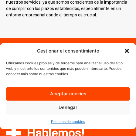
nuestros servicios, ya que somos conscientes de la importancia
de cumplir con los plazos establecidos, especialmente en un
entorno empresarial donde el tiempo es crucial.
¿Necesitas un servicio de
Gestionar el consentimiento
impresión digital en
Utilizamos cookies propias y de terceros para analizar el uso del sitio
Arroyomolinos?
web y mostrarte los contenidos que más pueden interesarte. Puedes
conocer más sobre nuestras cookies.
Estás en el lugar correcto. Sabemos que el tiempo y el presupuesto
son esenciales y por ello ofrecemos soluciones eficientes y
accesibles sin comprometer la calidad. Nuestro equipo especializado
Aceptar cookies
garantiza que cada proyecto se maneje con atención personalizada.
Contáctanos y cuéntanos cuáles son las necesidades de tu empresa
Denegar
y
trabajaremos para ayudarte a convertir tus ideas en realidades
impresas
.
Políticas de cookies
Hablemos!