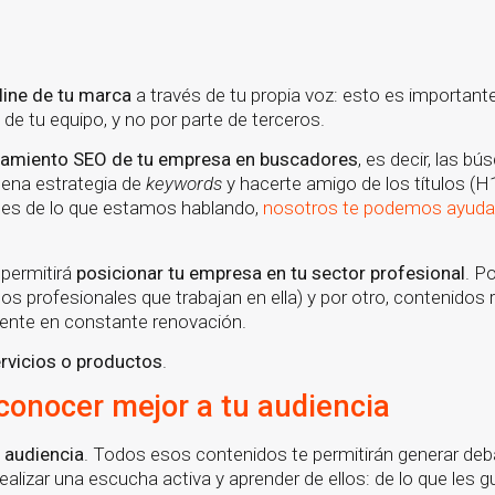
nline de tu marca
a través de tu propia voz: esto es important
o de tu equipo, y no por parte de terceros.
namiento SEO de tu empresa en buscadores
, es decir, las b
uena estrategia de
keywords
y hacerte amigo de los títulos (H1
abes de lo que estamos hablando,
nosotros te podemos ayuda
 permitirá
posicionar tu empresa en tu sector profesional
. Po
s profesionales que trabajan en ella) y por otro, contenidos 
ente en constante renovación.
rvicios o productos
.
 conocer mejor a tu audiencia
 audiencia
. Todos esos contenidos te permitirán generar deb
ealizar una escucha activa y aprender de ellos: de lo que les gu