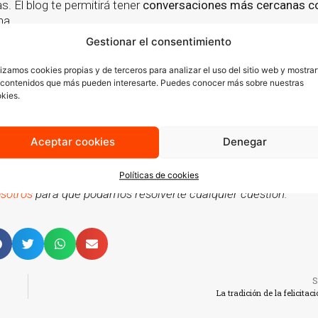
s. El blog te permitirá tener
conversaciones más cercanas c
na.
Gestionar el consentimiento
generar
mayor tráfico hacia tu sitio web
, algo muy interesante
 No olvides que los contenidos se convertirán en lo más impor
lizamos cookies propias y de terceros para analizar el uso del sitio web y mostrar
n de ti y que generen valor añadido, ya que te permitirá llega
 contenidos que más pueden interesarte. Puedes conocer más sobre nuestras
os que sean de interés para tu público te abrirá la posibilidad 
kies.
onal que sepa canalizar todo ese tráfico en generación de
lea
Aceptar cookies
Denegar
Políticas de cookies
forme parte de tu estrategia de comunicación? Si todavía tie
sotros
para que podamos resolverte cualquier cuestión.
S
La tradición de la felicita