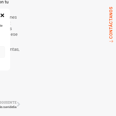
on tu
CONTÁCTANOS
 si tienes
tante:
te
r a más
de que ese
ds
(ventas,
nes
IGUIENTE
ción navideña