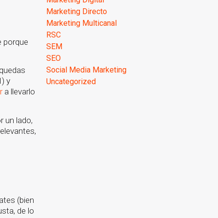
Marketing Directo
Marketing Multicanal
RSC
e porque
SEM
SEO
Social Media Marketing
úsquedas
) y
Uncategorized
r
a llevarlo
r un lado,
relevantes,
ates (bien
sta, de lo