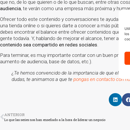
que no, de lo que quieren o de lo que buscan, entre otras cosa
audiencia
, te verán como una empresa más próxima y huma
Ofrecer todo este contenido y conversaciones te ayudará a 
una tienda online o si quieres darte a conocer a más público.
Uti
debes encontrar el balance entre ofrecer contenidos que hable
los
gente todavía. Y, hablando de mejorar el alcance, tener artícul
coo
contenido sea compartido en redes sociales
.
Para terminar, es muy importante contar con un buen profesi
aumento de audiencia, base de datos, etc.).
¿Te hemos convencido de la importancia de que el blog 
dudas, te animamos a que te
pongas en contacto con no
ANTERIOR
Lo que las series nos han enseñado a la hora de liderar un negocio