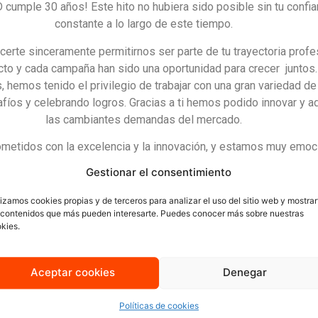
umple 30 años! Este hito no hubiera sido posible sin tu confi
constante a lo largo de este tiempo.
rte sinceramente permitirnos ser parte de tu trayectoria profe
cto y cada campaña han sido una oportunidad para crecer juntos.
, hemos tenido el privilegio de trabajar con una gran variedad d
fíos y celebrando logros. Gracias a ti hemos podido innovar y a
las cambiantes demandas del mercado.
etidos con la excelencia y la innovación, y estamos muy emoc
o nos depara. Queremos seguir siendo tu socio de confianza, ayu
Gestionar el consentimiento
alcanzar nuevas metas y a superar nuevos retos.
lizamos cookies propias y de terceros para analizar el uso del sitio web y mostrar
 contenidos que más pueden interesarte. Puedes conocer más sobre nuestras
Gracias por acompañarnos en este viaje.
kies.
Aceptar cookies
Denegar
Políticas de cookies