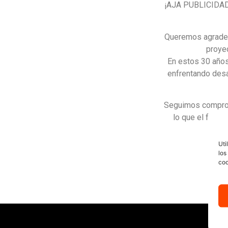
¡AJA PUBLICIDAD c
Queremos agradece
proye
En estos 30 años
enfrentando desa
Seguimos comprom
lo que el futur
Uti
los
coo