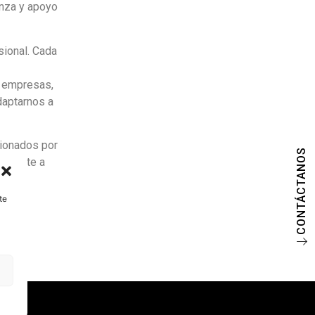
anza y apoyo
sional. Cada
e empresas,
daptarnos a
ionados por
CONTÁCTANOS
dándote a
te